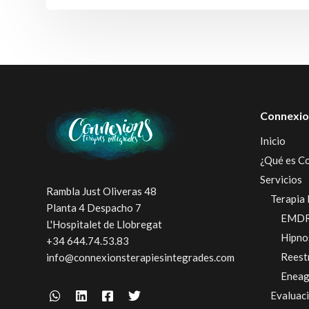
Connexio
Inicio
¿Qué es C
Servicios
Rambla Just Oliveras 48
Terapia 
Planta 4 Despacho 7
EMD
L'Hospitalet de Llobregat
Hipno
+34 644.74.53.83
Reest
info@connexionsterapiesintegrades.com
Enea
Evaluac