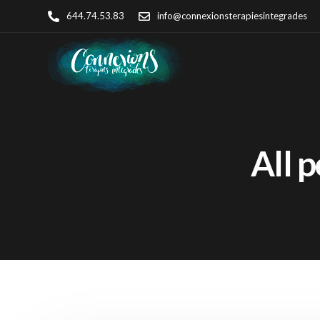
644.74.53.83
info@connexionsterapiesintegrades
All 