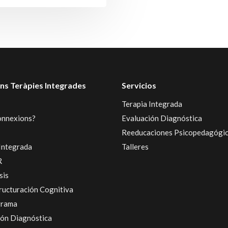
ns Teràpies Integrades
Servicios
Terapia Integrada
onnexions?
Evaluación Diagnóstica
Reeducaciones Psicopedagógi
Integrada
Talleres
R
sis
ructuración Cognitiva
grama
ión Diagnóstica