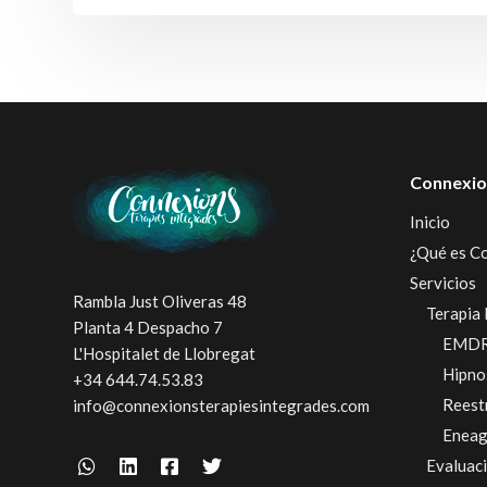
Connexio
Inicio
¿Qué es C
Servicios
Rambla Just Oliveras 48
Terapia 
Planta 4 Despacho 7
EMD
L'Hospitalet de Llobregat
Hipno
+34 644.74.53.83
Reest
info@connexionsterapiesintegrades.com
Enea
Evaluac