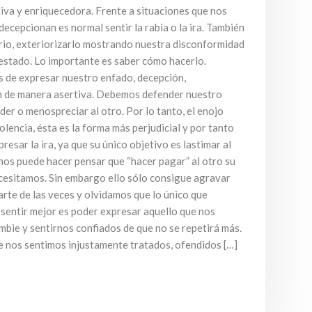
iva y enriquecedora. Frente a situaciones que nos
decepcionan es normal sentir la rabia o la ira. También
ario, exteriorizarlo mostrando nuestra disconformidad
estado. Lo importante es saber cómo hacerlo.
 de expresar nuestro enfado, decepción,
n de manera asertiva. Debemos defender nuestro
nder o menospreciar al otro. Por lo tanto, el enojo
olencia, ésta es la forma más perjudicial y por tanto
sar la ira, ya que su único objetivo es lastimar al
nos puede hacer pensar que “hacer pagar” al otro su
ecesitamos. Sin embargo ello sólo consigue agravar
arte de las veces y olvidamos que lo único que
sentir mejor es poder expresar aquello que nos
bie y sentirnos confiados de que no se repetirá más.
ue nos sentimos injustamente tratados, ofendidos […]