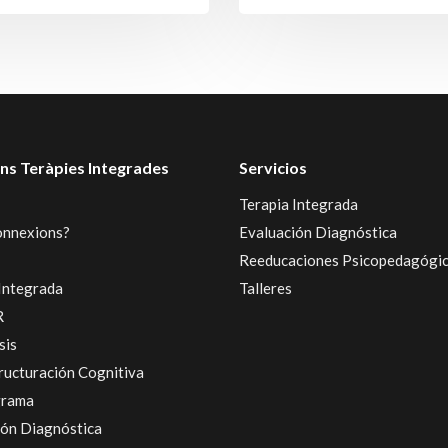
ns Teràpies Integrades
Servicios
Terapia Integrada
onnexions?
Evaluación Diagnóstica
Reeducaciones Psicopedagógi
Integrada
Talleres
R
sis
ructuración Cognitiva
grama
ión Diagnóstica