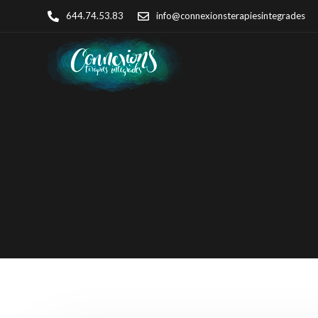
644.74.53.83
info@connexionsterapiesintegrades