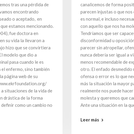
acemos tras una pérdida de
canalicemos de forma posit
os vamos encontrando
parecen injustas o que nos 
eseado o aceptado, en
es normal, e incluso neces
lo que estamos mencionando.
con aquello que nos ha mol
04), fue doctora en
Tendríamos que ser capaces
n su vida la llevaron a
disconformidad u oposició
jo hizo que se convirtiera
parecer sin atropellar, ofe
El modelo que dio a
nunca debería ser igual a vi
inal pasa cuando le es
menos recomendable de expre
a el enfermo, sino también
otro. El enfado desmedido 
 la página web de su
ofensa o error es lo que n
/www.ekrfoundation.org/
más la situación la mayor p
a situaciones de la vida de
realmente nos puede hacer 
n drástica de la forma
molesta y queremos que cam
os definir como un cambio no
Ante una situación en la q
Leer más