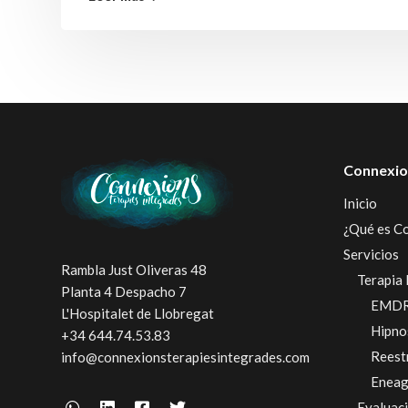
Connexio
Inicio
¿Qué es C
Servicios
Rambla Just Oliveras 48
Terapia 
Planta 4 Despacho 7
EMD
L'Hospitalet de Llobregat
Hipno
+34 644.74.53.83
Reest
info@connexionsterapiesintegrades.com
Enea
Evaluac