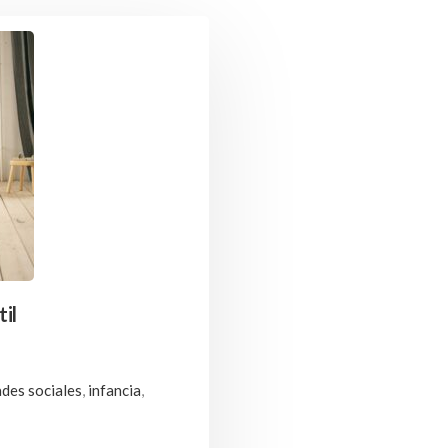
til
ades sociales
,
infancia
,