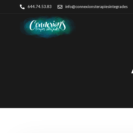
644.74.53.83
info@connexionsterapiesintegrades