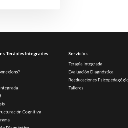
ns Teràpies Integrades
Servicios
Terapia Integrada
onnexions?
Evaluación Diagnóstica
Reeducaciones Psicopedagógi
Integrada
Talleres
R
sis
ructuración Cognitiva
grama
ión Diagnóstica