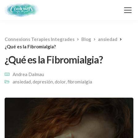
Connexions Terapies Integrades
Blog
ansiedad
¿Qué es la Fibromialgia?
¿Qué es la Fibromialgia?
Andrea Dalmau
ansiedad
,
depresión
,
dolor
,
fibromialgia