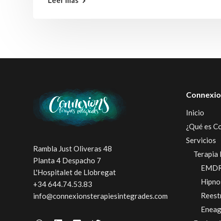
Leer más
Connexio
Inicio
¿Qué es C
Servicios
Rambla Just Oliveras 48
Terapia 
Planta 4 Despacho 7
EMD
L'Hospitalet de Llobregat
Hipno
+34 644.74.53.83
Reest
info@connexionsterapiesintegrades.com
Enea