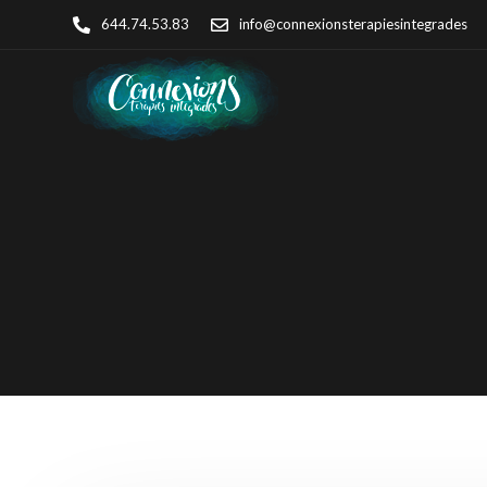
644.74.53.83
info@connexionsterapiesintegrades