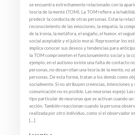
se encuentra estrechamente relacionado con la aparic
teoría de la mente (TOM). La TOM refiere a la habili
predecir la conducta de otras personas. Estaría relac
reconocimiento de las emociones, la empatía, la comp
de la ironía, la metáfora, el engaño, el humor, el se
social aceptable y el juicio moral. Representar los es
implica conocer sus deseos y tendencias para anticipa
la TOM comprometen el funcionamiento social y la c
ejemplo, en el autismo existe una falta de contacto n
personas, no desarrollan una teoría de la mente, no a
personas. De esta forma, tratan a los demás como obj
socialmente. Si no atribuyen creencias, intenciones y 
comunicación no es posible. Las neuronas espejo Las
tipo particular de neuronas que se activan cuando un 
acción. También reaccionan cuando la persona observ
realizada por otro individuo, como si el observador e
[…]