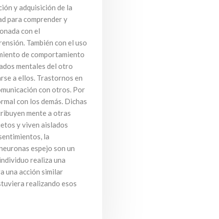
ión y adquisición de la
dad para comprender y
ionada con el
rensión. También con el uso
guimiento de comportamiento
tados mentales del otro
rse a ellos. Trastornos en
omunicación con otros. Por
ormal con los demás. Dichas
tribuyen mente a otras
etos y viven aislados
sentimientos, la
 neuronas espejo son un
individuo realiza una
a una acción similar
stuviera realizando esos