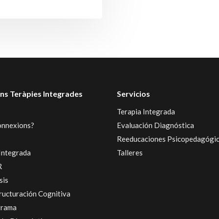
ns Teràpies Integrades
Servicios
Terapia Integrada
onnexions?
Evaluación Diagnóstica
Reeducaciones Psicopedagógi
Integrada
Talleres
R
sis
ructuración Cognitiva
grama