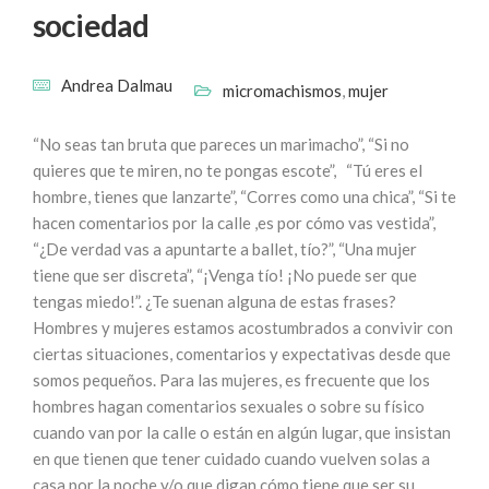
sociedad
Andrea Dalmau
micromachismos
,
mujer
“No seas tan bruta que pareces un marimacho”, “Si no
quieres que te miren, no te pongas escote”, “Tú eres el
hombre, tienes que lanzarte”, “Corres como una chica”, “Si te
hacen comentarios por la calle ,es por cómo vas vestida”,
“¿De verdad vas a apuntarte a ballet, tío?”, “Una mujer
tiene que ser discreta”, “¡Venga tío! ¡No puede ser que
tengas miedo!”. ¿Te suenan alguna de estas frases?
Hombres y mujeres estamos acostumbrados a convivir con
ciertas situaciones, comentarios y expectativas desde que
somos pequeños. Para las mujeres, es frecuente que los
hombres hagan comentarios sexuales o sobre su físico
cuando van por la calle o están en algún lugar, que insistan
en que tienen que tener cuidado cuando vuelven solas a
casa por la noche y/o que digan cómo tiene que ser su