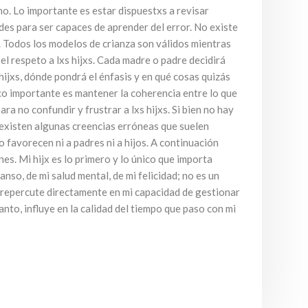
o. Lo importante es estar dispuestxs a revisar
des para ser capaces de aprender del error. No existe
. Todos los modelos de crianza son válidos mientras
el respeto a lxs hijxs. Cada madre o padre decidirá
 hijxs, dónde pondrá el énfasis y en qué cosas quizás
nico importante es mantener la coherencia entre lo que
ra no confundir y frustrar a lxs hijxs. Si bien no hay
 existen algunas creencias erróneas que suelen
 favorecen ni a padres ni a hijos. A continuación
s. Mi hijx es lo primero y lo único que importa
nso, de mi salud mental, de mi felicidad; no es un
y repercute directamente en mi capacidad de gestionar
 tanto, influye en la calidad del tiempo que paso con mi