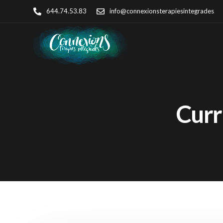
644.74.53.83
info@connexionsterapiesintegrades
Curr