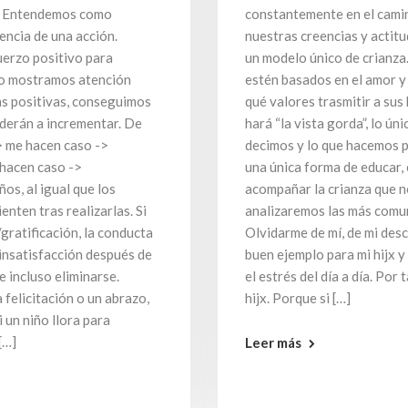
a. Entendemos como
constantemente en el camin
encia de una acción.
nuestras creencias y actitu
uerzo positivo para
un modelo único de crianza
olo mostramos atención
estén basados en el amor y 
as positivas, conseguimos
qué valores trasmitir a sus
nderán a incrementar. De
hará “la vista gorda”, lo ú
> me hacen caso ->
decimos y lo que hacemos pa
 hacen caso ->
una única forma de educar,
ños, al igual que los
acompañar la crianza que no
nten tras realizarlas. Si
analizaremos las más comune
gratificación, la conducta
Olvidarme de mí, de mi desca
 insatisfacción después de
buen ejemplo para mi hijx 
e incluso eliminarse.
el estrés del día a día. Por
 felicitación o un abrazo,
hijx. Porque si […]
i un niño llora para
[…]
Leer más