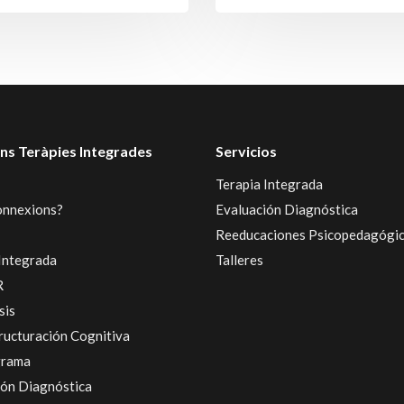
ns Teràpies Integrades
Servicios
Terapia Integrada
onnexions?
Evaluación Diagnóstica
Reeducaciones Psicopedagógi
Integrada
Talleres
R
sis
ructuración Cognitiva
grama
ión Diagnóstica