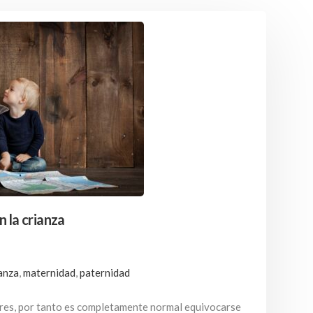
 la crianza
anza
,
maternidad
,
paternidad
dres, por tanto es completamente normal equivocarse