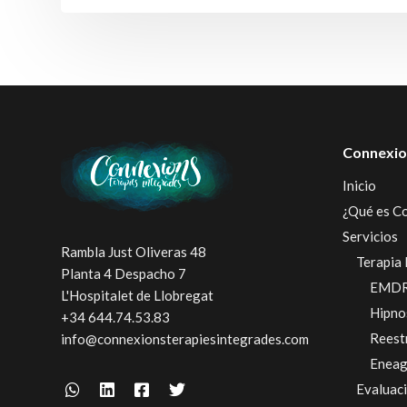
Connexio
Inicio
¿Qué es C
Servicios
Rambla Just Oliveras 48
Terapia 
Planta 4 Despacho 7
EMD
L'Hospitalet de Llobregat
Hipno
+34 644.74.53.83
Reest
info@connexionsterapiesintegrades.com
Enea
Evaluac