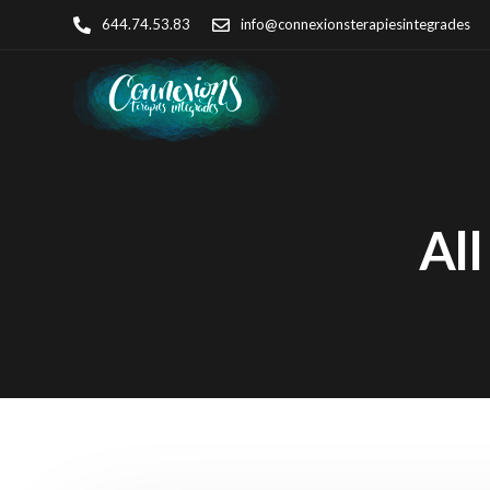
644.74.53.83
info@connexionsterapiesintegrades
All