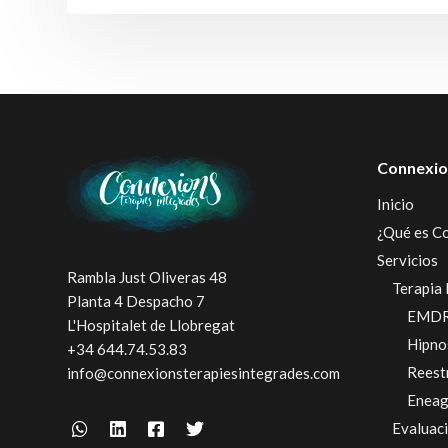
Connexio
Inicio
¿Qué es C
Servicios
Rambla Just Oliveras 48
Terapia 
Planta 4 Despacho 7
EMD
L'Hospitalet de Llobregat
Hipno
+34 644.74.53.83
Reest
info@connexionsterapiesintegrades.com
Enea
Evaluac