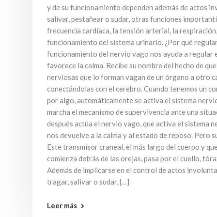
y de su funcionamiento dependen además de actos in
salivar, pestañear o sudar, otras funciones important
frecuencia cardíaca, la tensión arterial, la respiración,
funcionamiento del sistema urinario. ¿Por qué regula
funcionamiento del nervio vago nos ayuda a regular el
favorece la calma. Recibe su nombre del hecho de que 
nerviosas que lo forman vagan de un órgano a otro c
conectándolas con el cerebro. Cuando tenemos un co
por algo, automáticamente se activa el sistema nervi
marcha el mecanismo de supervivencia ante una situac
después actúa el nervio vago, que activa el sistema 
nos devuelve a la calma y al estado de reposo. Pero s
Este transmisor craneal, el más largo del cuerpo y qu
comienza detrás de las orejas, pasa por el cuello, tór
Además de implicarse en el control de actos involunt
tragar, salivar o sudar, […]
Leer más