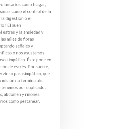
voluntarios como tragar,
ísimas como el control de la
 la digestión o el
rlo? El buen
 estrés y la ansiedad y
las miles de fibras
aptando señales y
nflicto o nos asustamos
oso simpático. Éste pone en
ión de estrés. Por suerte,
nervioso parasimpático, que
u misión no termina ahí.
e tenemos por duplicado,
ax, abdomen y riñones.
arios como pestañear,