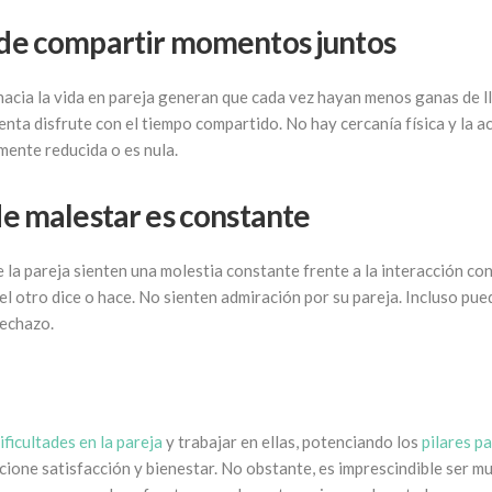
 de compartir momentos juntos
 hacia la vida en pareja generan que cada vez hayan menos ganas de l
nta disfrute con el tiempo compartido. No hay cercanía física y la ac
amente reducida o es nula.
de malestar es constante
a pareja sienten una molestia constante frente a la interacción con 
el otro dice o hace. No sienten admiración por su pareja. Incluso pu
rechazo.
ificultades en la pareja
y trabajar en ellas, potenciando los
pilares p
ione satisfacción y bienestar. No obstante, es imprescindible ser 