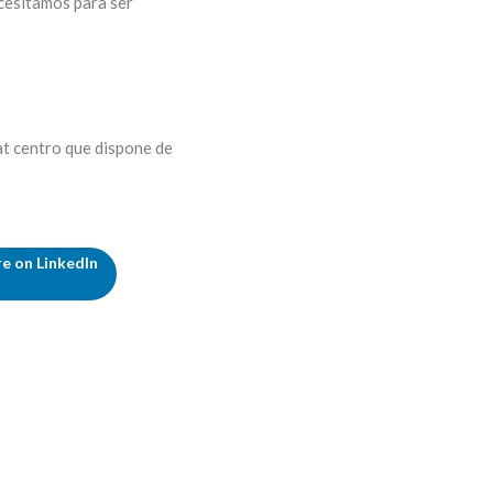
cesitamos para ser
at centro que dispone de
e on LinkedIn