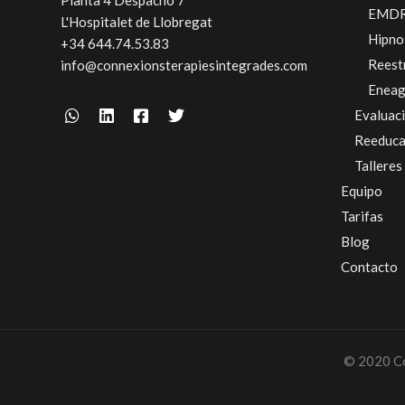
Planta 4 Despacho 7
EMD
L'Hospitalet de Llobregat
Hipno
+34 644.74.53.83
Reest
info@connexionsterapiesintegrades.com
Enea
Evaluac
Reeduca
Talleres
Equipo
Tarifas
Blog
Contacto
© 2020 Cop