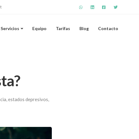
t
Servicios
Equipo
Tarifas
Blog
Contacto
sta?
cia
,
estados depresivos
,