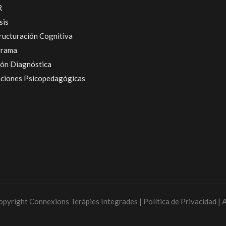
R
sis
ructuración Cognitiva
grama
ión Diagnóstica
ciones Psicopedagógicas
yright Connexions Teràpies Integrades | Política de Privacidad | 