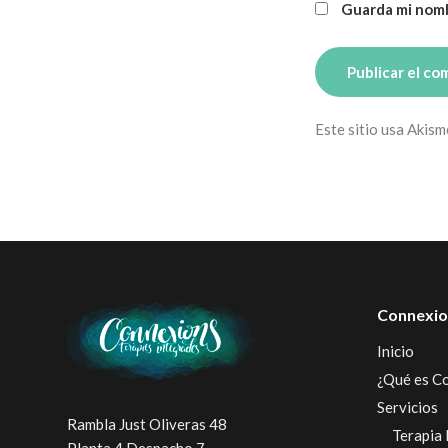
Guarda mi nomb
Este sitio usa Akism
Connexio
Inicio
¿Qué es C
Servicios
Rambla Just Oliveras 48
Terapia 