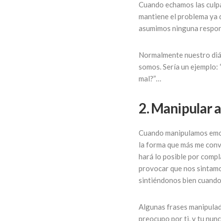
Cuando echamos las culpas
mantiene el problema ya 
asumimos ninguna respons
Normalmente nuestro diálo
somos. Sería un ejemplo: 
mal?”…
2. Manipular 
Cuando manipulamos emoci
la forma que más me conv
hará lo posible por comp
provocar que nos sintam
sintiéndonos bien cuando
Algunas frases manipulado
preocupo por ti, y tu nun