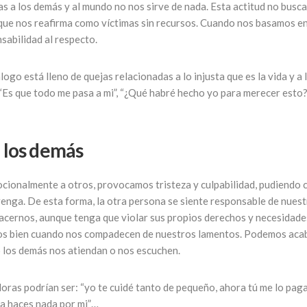
 a los demás y al mundo no nos sirve de nada. Esta actitud no busca
que nos reafirma como víctimas sin recursos. Cuando nos basamos en
abilidad al respecto.
go está lleno de quejas relacionadas a lo injusta que es la vida y a
“Es que todo me pasa a mi”, “¿Qué habré hecho yo para merecer esto?
a los demás
onalmente a otros, provocamos tristeza y culpabilidad, pudiendo 
enga. De esta forma, la otra persona se siente responsable de nues
lacernos, aunque tenga que violar sus propios derechos y necesidade
os bien cuando nos compadecen de nuestros lamentos. Podemos aca
 los demás nos atiendan o nos escuchen.
ras podrían ser: “yo te cuidé tanto de pequeño, ahora tú me lo paga
ca haces nada por mi”…