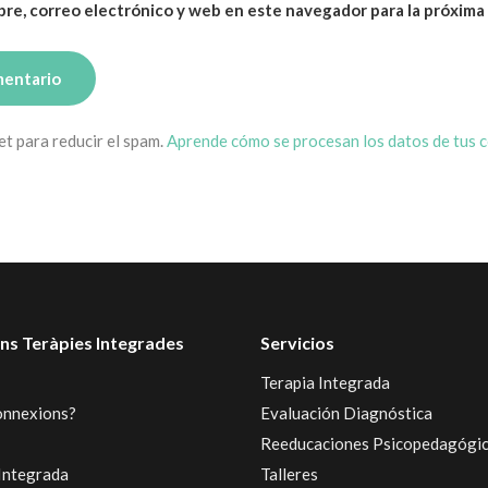
re, correo electrónico y web en este navegador para la próxima
et para reducir el spam.
Aprende cómo se procesan los datos de tus 
ns Teràpies Integrades
Servicios
Terapia Integrada
onnexions?
Evaluación Diagnóstica
Reeducaciones Psicopedagógi
Integrada
Talleres