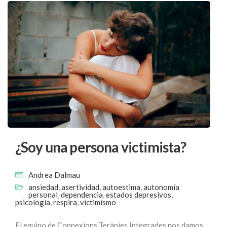
¿Soy una persona victimista?
Andrea Dalmau
ansiedad
,
asertividad
,
autoestima
,
autonomía
personal
,
dependencia
,
estados depresivos
,
psicología
,
respira
,
victimismo
El equipo de Connexions Teràpies Integrades nos damos