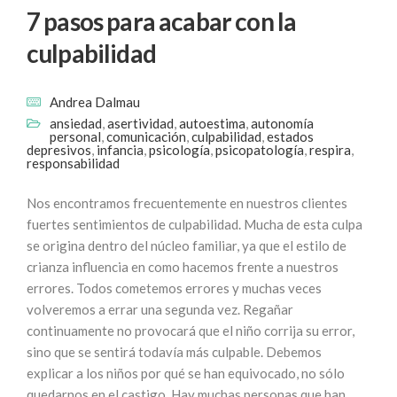
7 pasos para acabar con la
culpabilidad
Andrea Dalmau
ansiedad
,
asertividad
,
autoestima
,
autonomía
personal
,
comunicación
,
culpabilidad
,
estados
depresivos
,
infancia
,
psicología
,
psicopatología
,
respira
,
responsabilidad
Nos encontramos frecuentemente en nuestros clientes
fuertes sentimientos de culpabilidad. Mucha de esta culpa
se origina dentro del núcleo familiar, ya que el estilo de
crianza influencia en como hacemos frente a nuestros
errores. Todos cometemos errores y muchas veces
volveremos a errar una segunda vez. Regañar
continuamente no provocará que el niño corrija su error,
sino que se sentirá todavía más culpable. Debemos
explicar a los niños por qué se han equivocado, no sólo
quedarnos en el castigo. Hay muchas personas que han