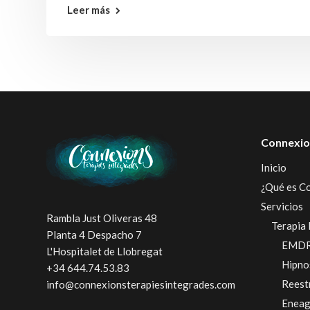
Leer más
Connexio
Inicio
¿Qué es C
Servicios
Rambla Just Oliveras 48
Terapia 
Planta 4 Despacho 7
EMD
L'Hospitalet de Llobregat
Hipno
+34 644.74.53.83
Reest
info@connexionsterapiesintegrades.com
Enea