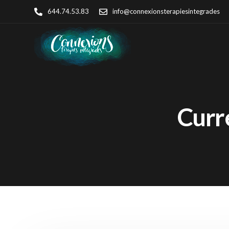
644.74.53.83
info@connexionsterapiesintegrades
Curr