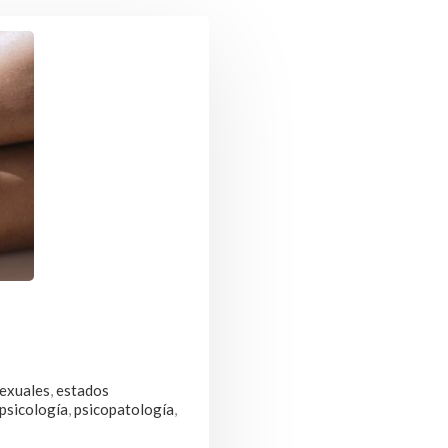
sexuales
,
estados
psicología
,
psicopatología
,