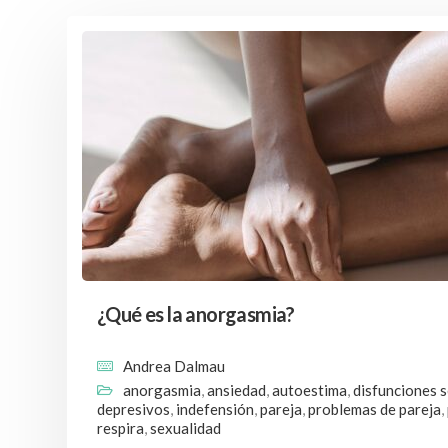
¿Qué es la anorgasmia?
Andrea Dalmau
anorgasmia
,
ansiedad
,
autoestima
,
disfunciones 
depresivos
,
indefensión
,
pareja
,
problemas de pareja
,
respira
,
sexualidad