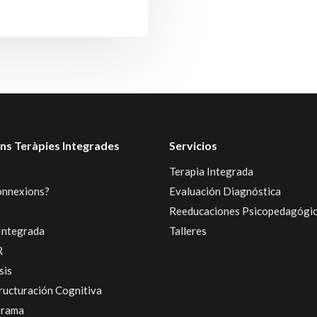
ns Teràpies Integrades
Servicios
Terapia Integrada
onnexions?
Evaluación Diagnóstica
Reeducaciones Psicopedagógi
Integrada
Talleres
R
sis
ructuración Cognitiva
grama