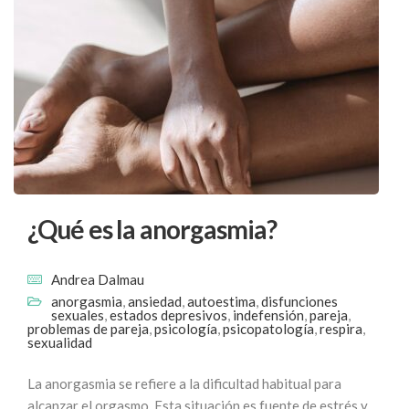
¿Qué es la anorgasmia?
Andrea Dalmau
anorgasmia
,
ansiedad
,
autoestima
,
disfunciones
sexuales
,
estados depresivos
,
indefensión
,
pareja
,
problemas de pareja
,
psicología
,
psicopatología
,
respira
,
sexualidad
La anorgasmia se refiere a la dificultad habitual para
alcanzar el orgasmo. Esta situación es fuente de estrés y