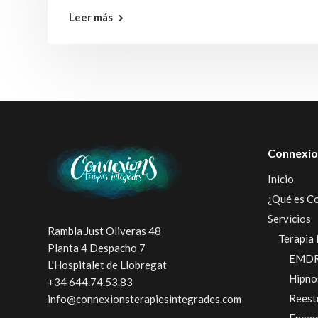
Leer más
Connexio
Inicio
¿Qué es C
Servicios
Rambla Just Oliveras 48
Terapia 
Planta 4 Despacho 7
EMD
L'Hospitalet de Llobregat
Hipno
+34 644.74.53.83
Reest
info@connexionsterapiesintegrades.com