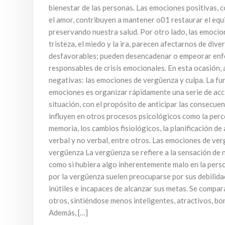
bienestar de las personas. Las emociones positivas, co
el amor, contribuyen a mantener o01 restaurar el equi
preservando nuestra salud. Por otro lado, las emocio
tristeza, el miedo y la ira, parecen afectarnos de div
desfavorables; pueden desencadenar o empeorar enf
responsables de crisis emocionales. En esta ocasión
negativas: las emociones de vergüenza y culpa. La fun
emociones es organizar rápidamente una serie de acc
situación, con el propósito de anticipar las consecuen
influyen en otros procesos psicológicos como la perce
memoria, los cambios fisiológicos, la planificación de
verbal y no verbal, entre otros. Las emociones de ver
vergüenza La vergüenza se refiere a la sensación de 
como si hubiera algo inherentemente malo en la pers
por la vergüenza suelen preocuparse por sus debilid
inútiles e incapaces de alcanzar sus metas. Se comp
otros, sintiéndose menos inteligentes, atractivos, b
Además, […]