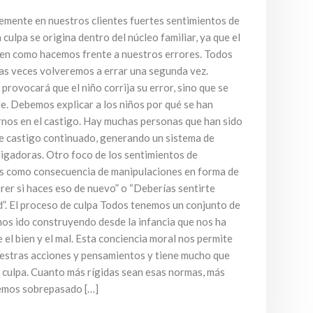
mente en nuestros clientes fuertes sentimientos de
culpa se origina dentro del núcleo familiar, ya que el
ia en como hacemos frente a nuestros errores. Todos
s veces volveremos a errar una segunda vez.
rovocará que el niño corrija su error, sino que se
le. Debemos explicar a los niños por qué se han
nos en el castigo. Hay muchas personas que han sido
de castigo continuado, generando un sistema de
igadoras. Otro foco de los sentimientos de
os como consecuencia de manipulaciones en forma de
rer si haces eso de nuevo” o “Deberías sentirte
”. El proceso de culpa Todos tenemos un conjunto de
os ido construyendo desde la infancia que nos ha
 el bien y el mal. Esta conciencia moral nos permite
nuestras acciones y pensamientos y tiene mucho que
e culpa. Cuanto más rígidas sean esas normas, más
hemos sobrepasado […]