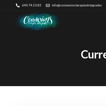
644.74.53.83
info@connexionsterapiesintegrades
Curre