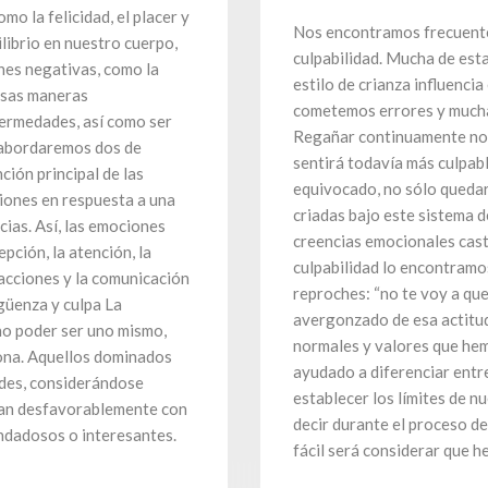
mo la felicidad, el placer y
Nos encontramos frecuente
librio en nuestro cuerpo,
culpabilidad. Mucha de esta 
nes negativas, como la
estilo de crianza influenc
ersas maneras
cometemos errores y mucha
ermedades, así como ser
Regañar continuamente no p
, abordaremos dos de
sentirá todavía más culpab
ción principal de las
equivocado, no sólo quedar
iones en respuesta a una
criadas bajo este sistema 
cias. Así, las emociones
creencias emocionales cast
pción, la atención, la
culpabilidad lo encontram
 acciones y la comunicación
reproches: “no te voy a que
güenza y culpa La
avergonzado de esa actitud
no poder ser uno mismo,
normales y valores que hem
ona. Aquellos dominados
ayudado a diferenciar entre
ades, considerándose
establecer los límites de 
aran desfavorablemente con
decir durante el proceso d
ondadosos o interesantes.
fácil será considerar que 