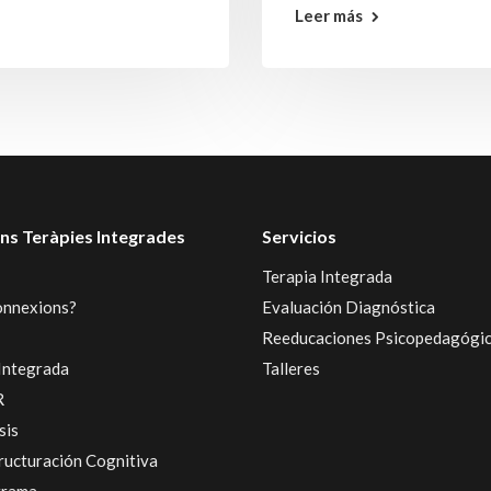
Leer más
ns Teràpies Integrades
Servicios
Terapia Integrada
onnexions?
Evaluación Diagnóstica
Reeducaciones Psicopedagógi
Integrada
Talleres
R
sis
ructuración Cognitiva