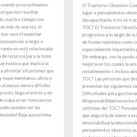
r, cuando procrastinamos
El Trastorno Obsesivo Com
porque nos resultan
lugar a pensamientos obses
ndo nuestro tiempo con
discapacitante si no se tra
as más de una vez, el
TOC? El Trastorno Obsesiv
 ese caso el malestar
progresiva a lo largo de la
onsecuencias a largo o
de forma repentina como c
rrente no está relacionado
especialmente impactante pa
ta de recursos para la toma
Sin embargo, con la ayuda 
ud evasiva que implica la
mejoría en los cuales la a
ta afrontar situaciones que
notablemente o incluso desa
y experimentamos alivio y
TOC? Las personas que des
o al menos menos difíciles
presentan las siguientes ca
pronto llega el estrés y en
Dificultades para gestionar
e culpa al ser conscientes
Responsabilidad excesiva R
uáles pueden ser las
síntomas del TOC? Pensami
 Ansiedad Baja autoestima
que angustia de manera exa
desestabilizarla emocional
pensamientos obsesivos pue