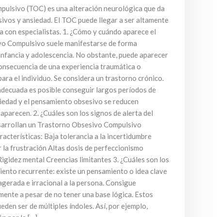
pulsivo (TOC) es una alteración neurológica que da
ivos y ansiedad. El TOC puede llegar a ser altamente
ta con especialistas. 1. ¿Cómo y cuándo aparece el
o Compulsivo suele manifestarse de forma
 infancia y adolescencia. No obstante, puede aparecer
onsecuencia de una experiencia traumática o
ra el individuo. Se considera un trastorno crónico.
adecuada es posible conseguir largos períodos de
nsiedad y el pensamiento obsesivo se reducen
parecen. 2. ¿Cuáles son los signos de alerta del
arrollan un Trastorno Obsesivo Compulsivo
racterísticas: Baja tolerancia a la incertidumbre
 la frustración Altas dosis de perfeccionismo
igidez mental Creencias limitantes 3. ¿Cuáles son los
ento recurrente: existe un pensamiento o idea clave
gerada e irracional a la persona. Consigue
mente a pesar de no tener una base lógica. Estos
den ser de múltiples índoles. Así, por ejemplo,