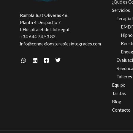
¿Qué es C
Servicios
Rambla Just Oliveras 48
Terapia 
Planta 4 Despacho 7
EMD
L'Hospitalet de Llobregat
Hipno
+34 644.74.53.83
Reest
info@connexionsterapiesintegrades.com
Enea
Evaluac
Reeduca
Talleres
Equipo
Tarifas
Blog
Contacto