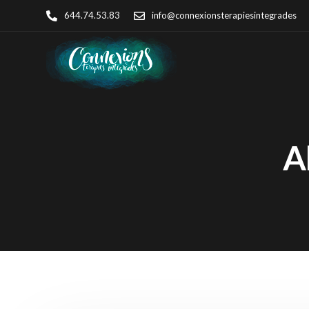
644.74.53.83
info@connexionsterapiesintegrades
A