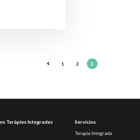
1
2
3
ns Teràpies Integrades
Servicios
Terapia Integrada