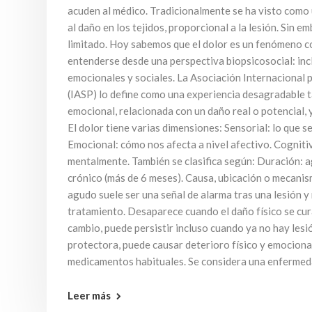
acuden al médico. Tradicionalmente se ha visto como 
al daño en los tejidos, proporcional a la lesión. Sin 
limitado. Hoy sabemos que el dolor es un fenómeno 
entenderse desde una perspectiva biopsicosocial: inc
emocionales y sociales. La Asociación Internacional p
(IASP) lo define como una experiencia desagradable 
emocional, relacionada con un daño real o potencial, 
El dolor tiene varias dimensiones: Sensorial: lo que s
Emocional: cómo nos afecta a nivel afectivo. Cogniti
mentalmente. También se clasifica según: Duración: 
crónico (más de 6 meses). Causa, ubicación o mecanism
agudo suele ser una señal de alarma tras una lesión y
tratamiento. Desaparece cuando el daño físico se cura
cambio, puede persistir incluso cuando ya no hay lesi
protectora, puede causar deterioro físico y emocional
medicamentos habituales. Se considera una enfermed
Leer más