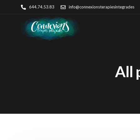
644.74.53.83
info@connexionsterapiesintegrades
All 