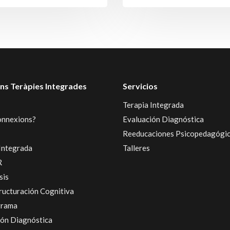
ns Teràpies Integrades
Servicios
Terapia Integrada
onnexions?
Evaluación Diagnóstica
Reeducaciones Psicopedagógi
Integrada
Talleres
R
sis
ructuración Cognitiva
grama
ión Diagnóstica