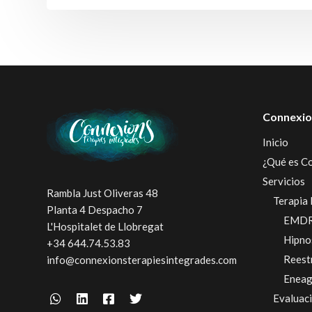
Connexio
Inicio
¿Qué es C
Servicios
Rambla Just Oliveras 48
Terapia 
Planta 4 Despacho 7
EMD
L'Hospitalet de Llobregat
Hipno
+34 644.74.53.83
Reest
info@connexionsterapiesintegrades.com
Enea
Evaluac