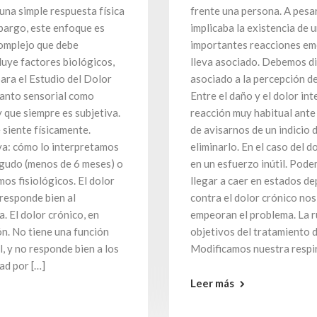
una simple respuesta física
frente una persona. A pesa
embargo, este enfoque es
implicaba la existencia de 
complejo que debe
importantes reacciones emo
luye factores biológicos,
lleva asociado. Debemos dis
ara el Estudio del Dolor
asociado a la percepción d
tanto sensorial como
Entre el daño y el dolor in
y que siempre es subjetiva.
reacción muy habitual ante e
e siente físicamente.
de avisarnos de un indicio 
va: cómo lo interpretamos
eliminarlo. En el caso del d
agudo (menos de 6 meses) o
en un esfuerzo inútil. Podem
os fisiológicos. El dolor
llegar a caer en estados de
 responde bien al
contra el dolor crónico nos
. El dolor crónico, en
empeoran el problema. La ru
ón. No tiene una función
objetivos del tratamiento d
, y no responde bien a los
Modificamos nuestra respir
ad por […]
Leer más