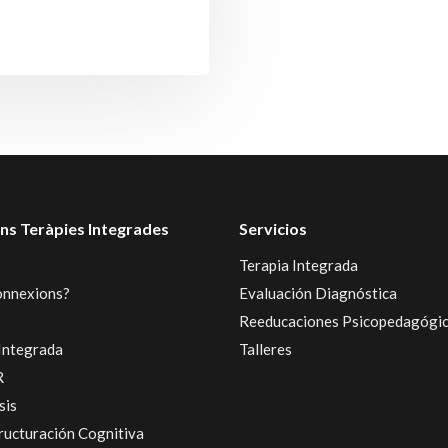
ns Teràpies Integrades
Servicios
Terapia Integrada
onnexions?
Evaluación Diagnóstica
Reeducaciones Psicopedagógi
Integrada
Talleres
R
sis
ructuración Cognitiva