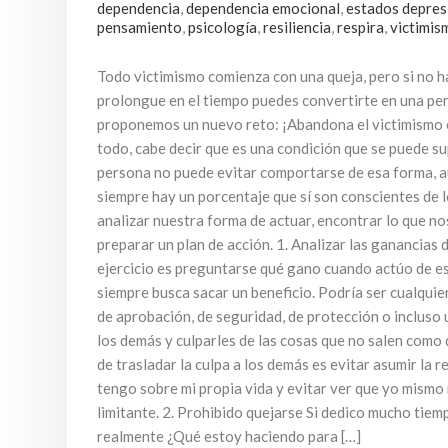
dependencia
,
dependencia emocional
,
estados depres
pensamiento
,
psicología
,
resiliencia
,
respira
,
victimis
Todo victimismo comienza con una queja, pero si no h
prolongue en el tiempo puedes convertirte en una per
proponemos un nuevo reto: ¡Abandona el victimismo 
todo, cabe decir que es una condición que se puede s
persona no puede evitar comportarse de esa forma, 
siempre hay un porcentaje que sí son conscientes de
analizar nuestra forma de actuar, encontrar lo que nos
preparar un plan de acción. 1. Analizar las ganancias 
ejercicio es preguntarse qué gano cuando actúo de e
siempre busca sacar un beneficio. Podría ser cualquie
de aprobación, de seguridad, de protección o incluso 
los demás y culparles de las cosas que no salen como
de trasladar la culpa a los demás es evitar asumir la 
tengo sobre mi propia vida y evitar ver que yo mism
limitante. 2. Prohibido quejarse Si dedico mucho tiem
realmente ¿Qué estoy haciendo para […]