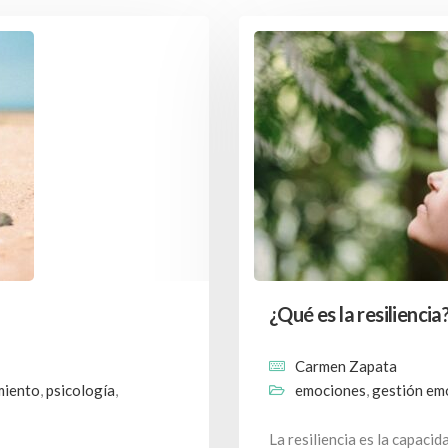
¿Qué es la resiliencia
Carmen Zapata
miento
,
psicología
,
emociones
,
gestión em
La resiliencia es la capacid