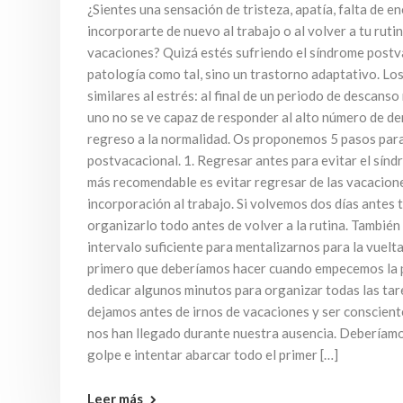
¿Sientes una sensación de tristeza, apatía, falta de e
incorporarte de nuevo al trabajo o al volver a tu ruti
vacaciones? Quizá estés sufriendo el síndrome postv
patología como tal, sino un trastorno adaptativo. Lo
similares al estrés: al final de un periodo de descanso
uno no se ve capaz de responder al alto número de d
regreso a la normalidad. Os proponemos 5 pasos para
postvacacional. 1. Regresar antes para evitar el sín
más recomendable es evitar regresar de las vacaciones
incorporación al trabajo. Si volvemos dos días antes
organizarlo todo antes de volver a la rutina. Tambié
intervalo suficiente para mentalizarnos para la vuelta.
primero que deberíamos hacer cuando empecemos la p
dedicar algunos minutos para organizar todas las ta
dejamos antes de irnos de vacaciones y ser conscient
nos han llegado durante nuestra ausencia. Deberíamo
golpe e intentar abarcar todo el primer […]
Leer más