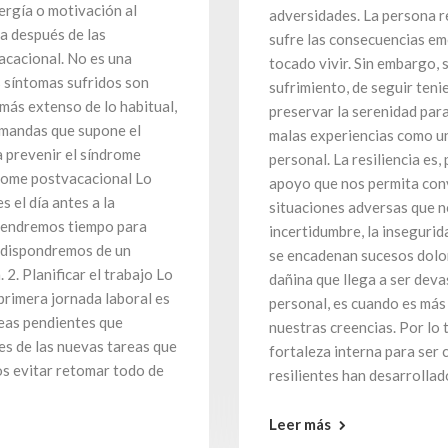
nergía o motivación al
adversidades. La persona re
na después de las
sufre las consecuencias em
acacional. No es una
tocado vivir. Sin embargo, s
s síntomas sufridos son
sufrimiento, de seguir tenie
 más extenso de lo habitual,
preservar la serenidad para
emandas que supone el
malas experiencias como un
 prevenir el síndrome
personal. La resiliencia es
drome postvacacional Lo
apoyo que nos permita conv
 el día antes a la
situaciones adversas que no
 tendremos tiempo para
incertidumbre, la insegurid
n dispondremos de un
se encadenan sucesos dolo
 2. Planificar el trabajo Lo
dañina que llega a ser dev
rimera jornada laboral es
personal, es cuando es más
reas pendientes que
nuestras creencias. Por lo
es de las nuevas tareas que
fortaleza interna para ser
s evitar retomar todo de
resilientes han desarrollad
Leer más