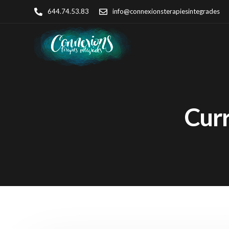
644.74.53.83
info@connexionsterapiesintegrades
Curr