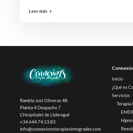
Leer más
Connexio
Inicio
¿Qué es C
Servicios
Rambla Just Oliveras 48
Terapia 
Planta 4 Despacho 7
EMD
L'Hospitalet de Llobregat
Hipno
+34 644.74.53.83
Reest
info@connexionsterapiesintegrades.com