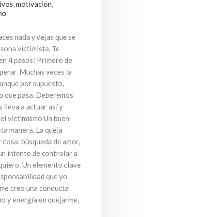
ivos
,
motivación
,
mo
aces nada y dejas que se
sona victimista. Te
en 4 pasos! Primero de
uperar. Muchas veces la
aunque por supuesto,
 lo que pasa. Deberemos
 lleva a actuar así y
del victimismo Un buen
sta manera. La queja
r cosa: búsqueda de amor,
un intento de controlar a
 quiero. Un elemento clave
responsabilidad que yo
o me creo una conducta
po y energía en quejarme,